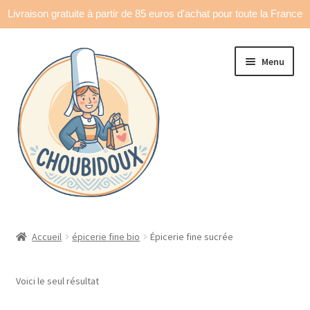
Livraison gratuite à partir de 85 euros d'achat pour toute la France
Aller
Aller
Menu
à
au
la
contenu
navigation
Accueil
Accueil
épicerie fine bio
Épicerie fine sucrée
Made in France
Voici le seul résultat
Ouvrir
Déco & accessoires
le