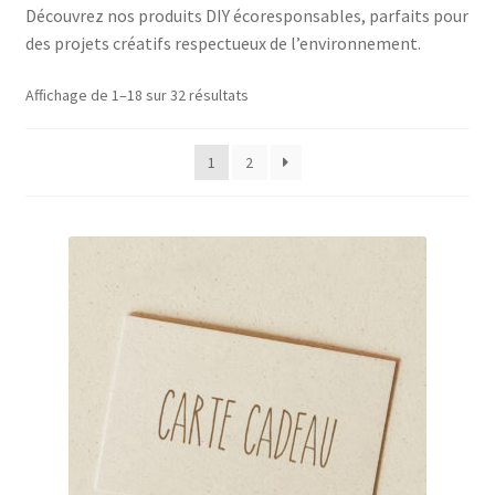
Découvrez nos produits DIY écoresponsables, parfaits pour
menu
Ouvrir
Épicerie fine bio
des projets créatifs respectueux de l’environnement.
enfant
le
menu
Beauté
Affichage de 1–18 sur 32 résultats
enfant
DIY
1
2
Kids