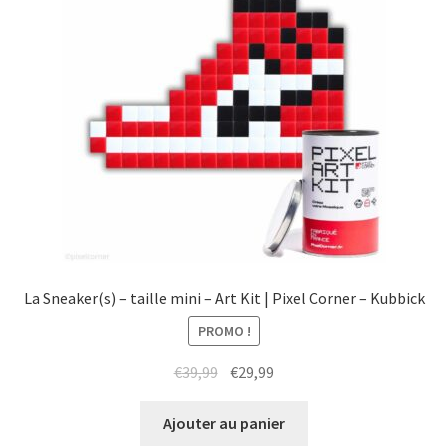
La Sneaker(s) – taille mini – Art Kit | Pixel Corner – Kubbick
PROMO !
Le
Le
€
39,99
€
29,99
prix
prix
initial
actuel
Ajouter au panier
était :
est :