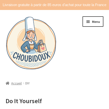
Livraison gratuite à partir de 85 euros d'achat pour toute la France
Aller
Aller
Menu
à
au
la
contenu
navigation
Accueil
Accueil
DIY
Made in France
Do It Yourself
Ouvrir
Déco & accessoires
le