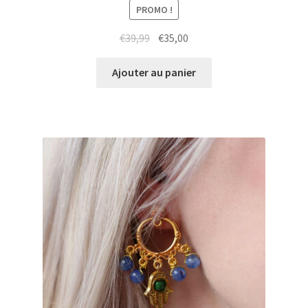
PROMO !
Le
Le
€
39,99
€
35,00
prix
prix
initial
actuel
Ajouter au panier
était :
est :
€39,99.
€35,00.