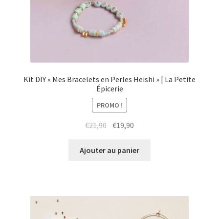
Kit DIY « Mes Bracelets en Perles Heishi » | La Petite
Épicerie
PROMO !
Le
Le
€
21,90
€
19,90
prix
prix
initial
actuel
Ajouter au panier
était :
est :
€21,90.
€19,90.