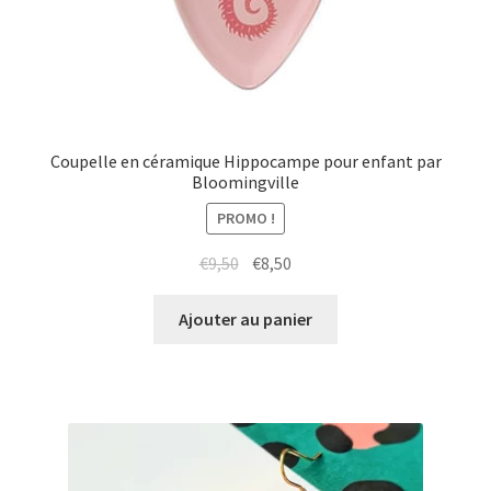
Coupelle en céramique Hippocampe pour enfant par
Bloomingville
PROMO !
Le
Le
€
9,50
€
8,50
prix
prix
initial
actuel
Ajouter au panier
était :
est :
€9,50.
€8,50.