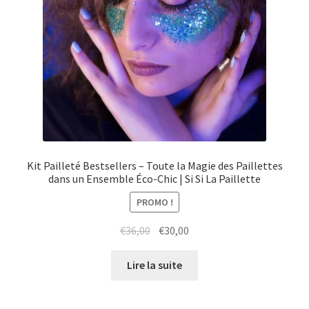
Kit Pailleté Bestsellers – Toute la Magie des Paillettes
dans un Ensemble Éco-Chic | Si Si La Paillette
PROMO !
Le
Le
€
36,00
€
30,00
prix
prix
initial
actuel
Lire la suite
était :
est :
€36,00.
€30,00.