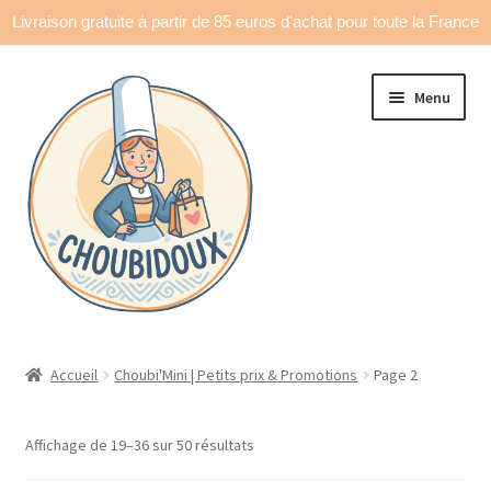
Livraison gratuite à partir de 85 euros d'achat pour toute la France
Aller
Aller
Menu
à
au
la
contenu
navigation
Accueil
Accueil
Choubi'Mini | Petits prix & Promotions
Page 2
Made in France
Affichage de 19–36 sur 50 résultats
Ouvrir
Déco & accessoires
le