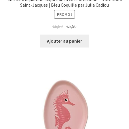
Saint-Jacques | Bleu Coquille par Julia Cadiou
PROMO !
Le
Le
€
6,50
€
5,50
prix
prix
initial
actuel
Ajouter au panier
était :
est :
€6,50.
€5,50.