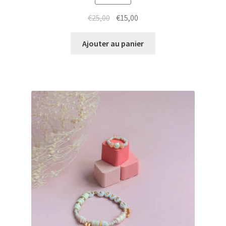
Le
Le
€
25,00
€
15,00
prix
prix
initial
actuel
Ajouter au panier
était :
est :
€25,00.
€15,00.