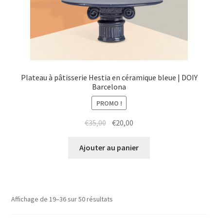
Plateau à pâtisserie Hestia en céramique bleue | DOIY
Barcelona
PROMO !
Le
Le
€
35,00
€
20,00
prix
prix
initial
actuel
Ajouter au panier
était :
est :
€35,00.
€20,00.
Affichage de 19–36 sur 50 résultats