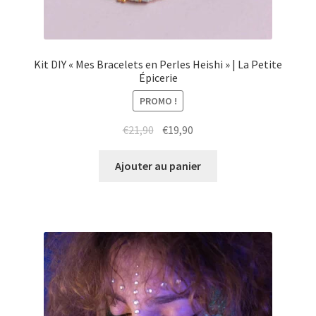
Kit DIY « Mes Bracelets en Perles Heishi » | La Petite
Épicerie
PROMO !
Le
Le
€
21,90
€
19,90
prix
prix
initial
actuel
Ajouter au panier
était :
est :
€21,90.
€19,90.