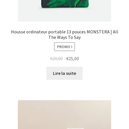
Housse ordinateur portable 13 pouces MONSTERA | All
The Ways To Say
PROMO !
Le
Le
€
29,00
€
25,00
prix
prix
initial
actuel
Lire la suite
était :
est :
€29,00.
€25,00.