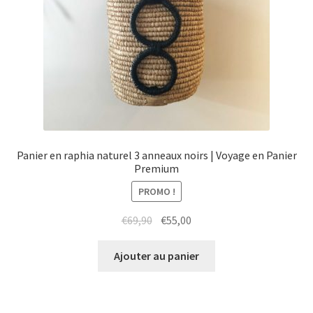
Panier en raphia naturel 3 anneaux noirs | Voyage en Panier
Premium
PROMO !
Le
Le
€
69,90
€
55,00
prix
prix
initial
actuel
Ajouter au panier
était :
est :
€69,90.
€55,00.