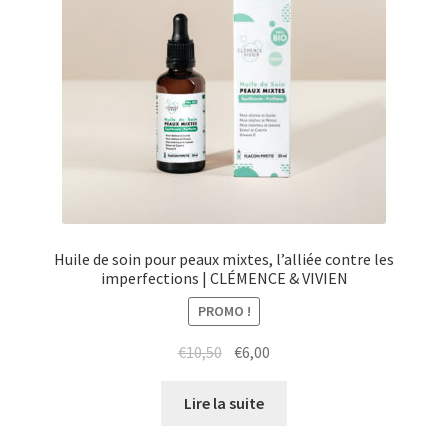
Huile de soin pour peaux mixtes, l’alliée contre les
imperfections | CLÉMENCE & VIVIEN
PROMO !
Le
Le
€
10,50
€
6,00
prix
prix
initial
actuel
Lire la suite
était :
est :