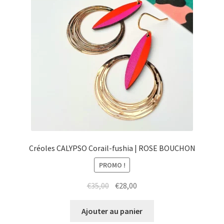
Créoles CALYPSO Corail-fushia | ROSE BOUCHON
PROMO !
Le
Le
€
35,00
€
28,00
prix
prix
initial
actuel
Ajouter au panier
était :
est :