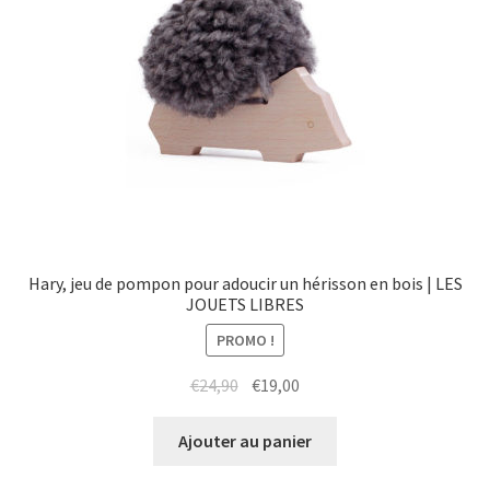
Hary, jeu de pompon pour adoucir un hérisson en bois | LES
JOUETS LIBRES
PROMO !
Le
Le
€
24,90
€
19,00
prix
prix
initial
actuel
Ajouter au panier
était :
est :