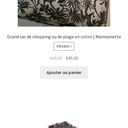
Grand sac de shopping ou de plage en coton | Mamounette
PROMO !
Le
Le
€
49,90
€
40,00
prix
prix
initial
actuel
Ajouter au panier
était :
est :
€49,90.
€40,00.