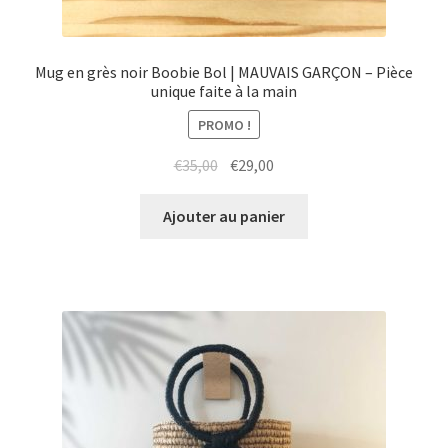
Mug en grès noir Boobie Bol | MAUVAIS GARÇON – Pièce
unique faite à la main
PROMO !
Le
Le
€
35,00
€
29,00
prix
prix
initial
actuel
Ajouter au panier
était :
est :
€35,00.
€29,00.