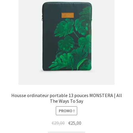
Housse ordinateur portable 13 pouces MONSTERA | All
The Ways To Say
PROMO !
Le
Le
€
29,00
€
25,00
prix
prix