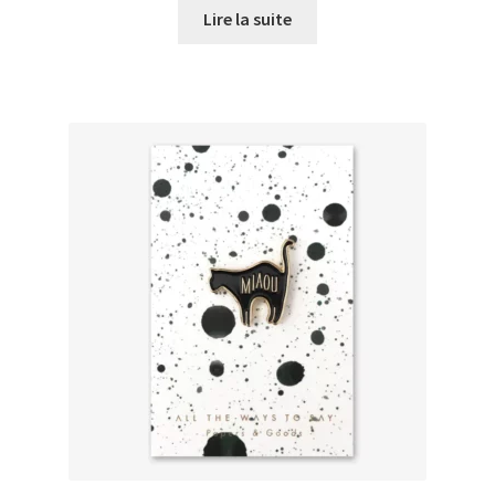
initial
actuel
Lire la suite
était :
est :
€29,00.
€25,00.