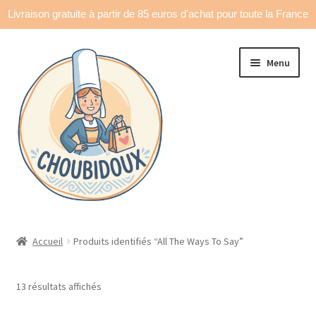
Livraison gratuite à partir de 85 euros d'achat pour toute la France
Aller
Aller
Menu
à
au
la
contenu
navigation
Accueil
Accueil
Produits identifiés “All The Ways To Say”
Made in France
13 résultats affichés
Ouvrir
Déco & accessoires
le