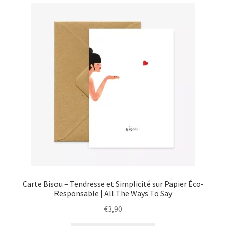
menu
Ouvrir
Épicerie fine bio
enfant
le
menu
Beauté
enfant
DIY
Kids
Carte Bisou – Tendresse et Simplicité sur Papier Éco-
Responsable | All The Ways To Say
€
3,90