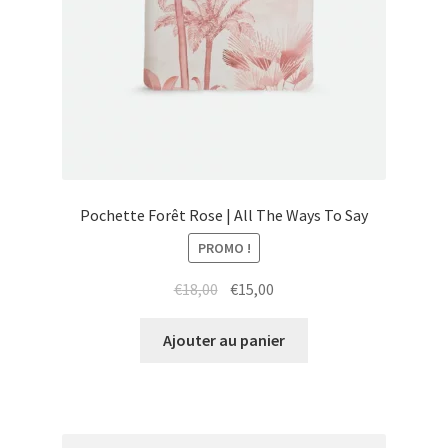
Pochette Forêt Rose | All The Ways To Say
PROMO !
Le
Le
€
18,00
€
15,00
prix
prix
initial
actuel
Ajouter au panier
était :
est :
€18,00.
€15,00.