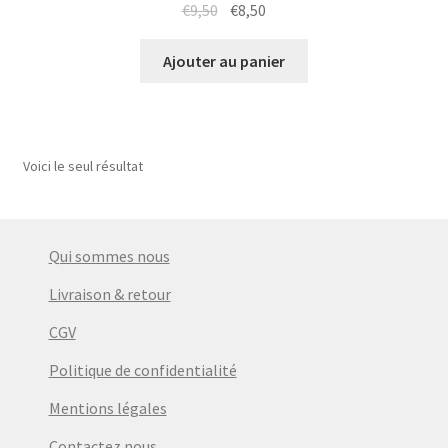
Le
Le
€
9,50
€
8,50
prix
prix
initial
actuel
Ajouter au panier
était :
est :
€9,50.
€8,50.
Voici le seul résultat
Qui sommes nous
Livraison & retour
CGV
Politique de confidentialité
Mentions légales
Contactez nous