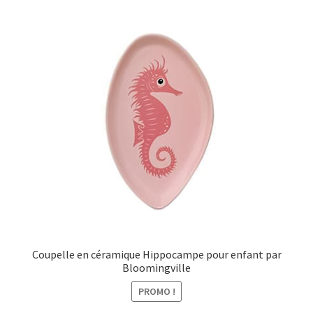
menu
Ouvrir
Épicerie fine bio
enfant
le
menu
Beauté
enfant
DIY
Kids
Coupelle en céramique Hippocampe pour enfant par
Bloomingville
PROMO !