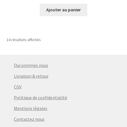
prix
prix
initial
actuel
Ajouter au panier
était :
est :
€6,50.
€5,50.
14 résultats affichés
Qui sommes nous
Livraison & retour
CGV
Politique de confidentialité
Mentions légales
Contactez nous