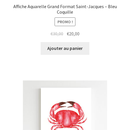
Affiche Aquarelle Grand Format Saint-Jacques – Bleu
Coquille
PROMO !
Le
Le
€
30,00
€
20,00
prix
prix
initial
actuel
Ajouter au panier
était :
est :
€30,00.
€20,00.