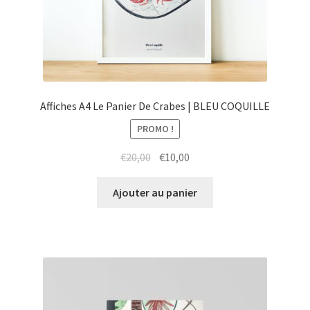
Affiches A4 Le Panier De Crabes | BLEU COQUILLE
PROMO !
Le
Le
€
20,00
€
10,00
prix
prix
initial
actuel
Ajouter au panier
était :
est :
€20,00.
€10,00.