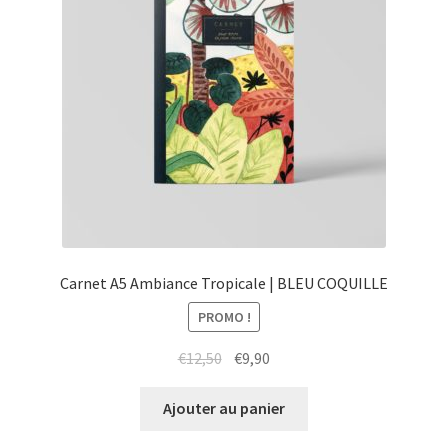
Carnet A5 Ambiance Tropicale | BLEU COQUILLE
PROMO !
Le
Le
€
12,50
€
9,90
prix
prix
initial
actuel
Ajouter au panier
était :
est :