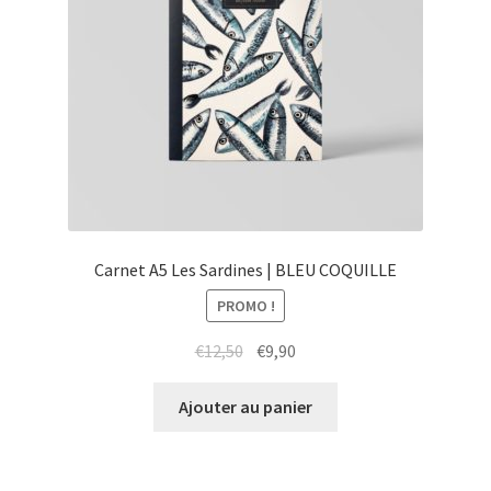
Carnet A5 Les Sardines | BLEU COQUILLE
PROMO !
Le
Le
€
12,50
€
9,90
prix
prix
initial
actuel
Ajouter au panier
était :
est :
€12,50.
€9,90.