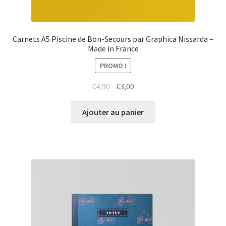
Carnets A5 Piscine de Bon-Secours par Graphica Nissarda –
Made in France
PROMO !
Le
Le
€
4,90
€
3,00
prix
prix
initial
actuel
Ajouter au panier
était :
est :
€4,90.
€3,00.