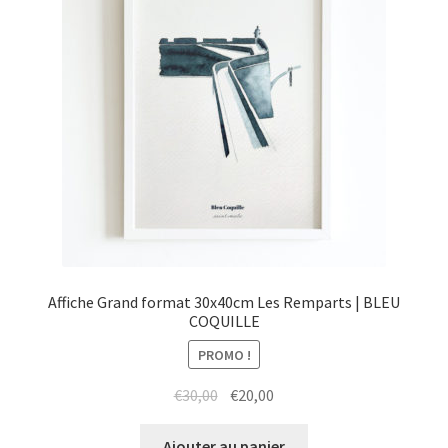
Affiche Grand format 30x40cm Les Remparts | BLEU
COQUILLE
PROMO !
Le
Le
€
30,00
€
20,00
prix
prix
initial
actuel
Ajouter au panier