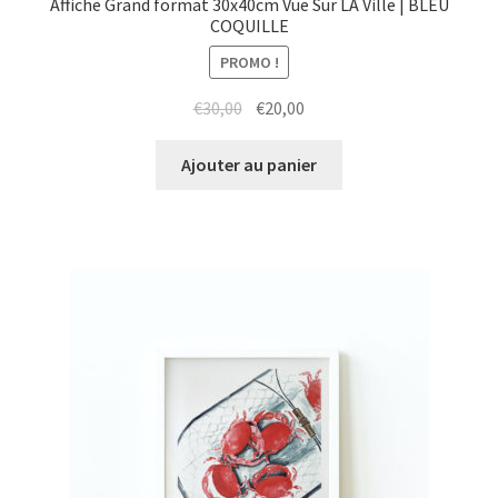
Affiche Grand format 30x40cm Vue Sur LA Ville | BLEU
COQUILLE
PROMO !
Le
Le
€
30,00
€
20,00
prix
prix
initial
actuel
Ajouter au panier
était :
est :
€30,00.
€20,00.