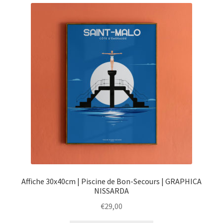
menu
Ouvrir
Épicerie fine bio
enfant
le
menu
Beauté
enfant
DIY
Kids
Affiche 30x40cm | Piscine de Bon-Secours | GRAPHICA
NISSARDA
€
29,00