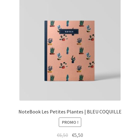
NoteBook Les Petites Plantes | BLEU COQUILLE
PROMO !
Le
Le
€
6,50
€
5,50