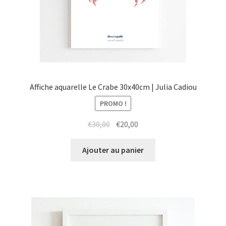
Affiche aquarelle Le Crabe 30x40cm | Julia Cadiou
PROMO !
Le
Le
€
30,00
€
20,00
prix
prix
initial
actuel
Ajouter au panier
était :
est :
€30,00.
€20,00.