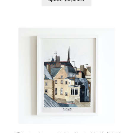
était :
est :
€30,00.
€20,00.