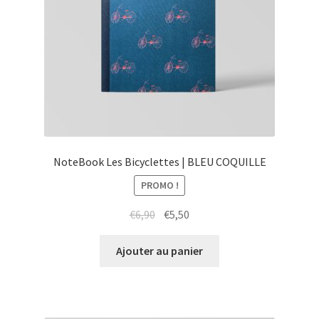
NoteBook Les Bicyclettes | BLEU COQUILLE
PROMO !
Le
Le
€
6,90
€
5,50
prix
prix
initial
actuel
Ajouter au panier
était :
est :
€6,90.
€5,50.