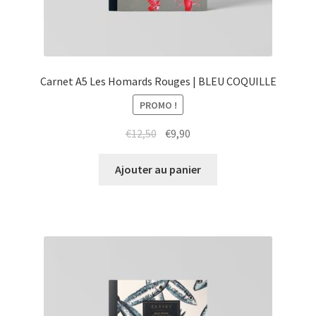
Carnet A5 Les Homards Rouges | BLEU COQUILLE
PROMO !
Le
Le
€
12,50
€
9,90
prix
prix
initial
actuel
Ajouter au panier
était :
est :
€12,50.
€9,90.