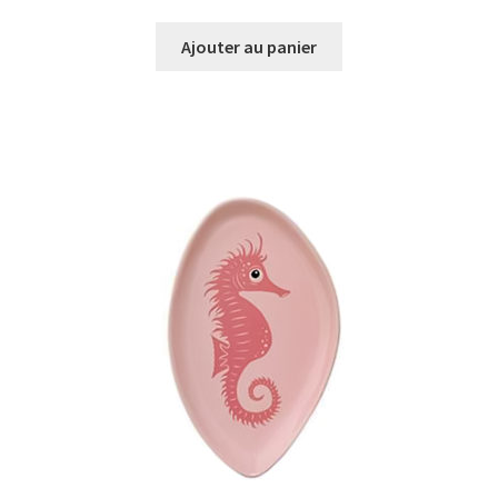
prix
prix
initial
actuel
Ajouter au panier
était :
est :
€35,00.
€29,00.