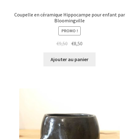
Coupelle en céramique Hippocampe pour enfant par
Bloomingville
PROMO !
Le
Le
€
9,50
€
8,50
prix
prix
initial
actuel
Ajouter au panier
était :
est :
€9,50.
€8,50.