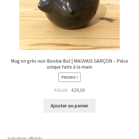
Mug en grès noir Boobie Bol | MAUVAIS GARÇON – Pièce
unique faite à la main
PROMO !
Le
Le
€
35,00
€
29,00
prix
prix
initial
actuel
Ajouter au panier
était :
est :
€35,00.
€29,00.
3 résultats affichés