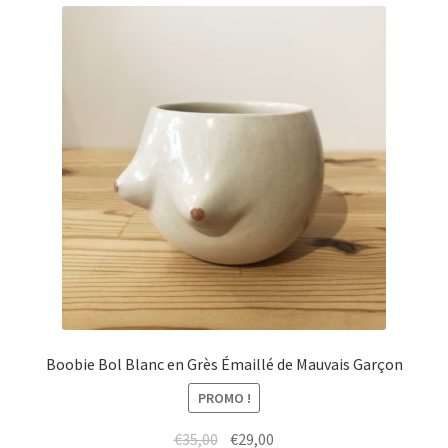
menu
Ouvrir
Épicerie fine bio
enfant
le
menu
Beauté
enfant
DIY
Kids
Boobie Bol Blanc en Grès Émaillé de Mauvais Garçon
PROMO !
Le
Le
€
35,00
€
29,00