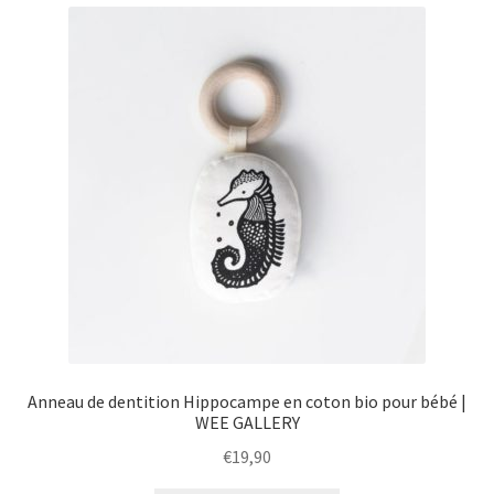
menu
Ouvrir
Épicerie fine bio
enfant
le
menu
Beauté
enfant
DIY
Kids
Anneau de dentition Hippocampe en coton bio pour bébé |
WEE GALLERY
€
19,90