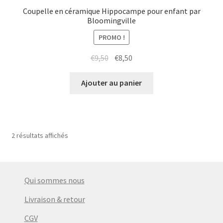
Coupelle en céramique Hippocampe pour enfant par
Bloomingville
PROMO !
Le
Le
€
9,50
€
8,50
prix
prix
initial
actuel
Ajouter au panier
était :
est :
€9,50.
€8,50.
2 résultats affichés
Qui sommes nous
Livraison & retour
CGV