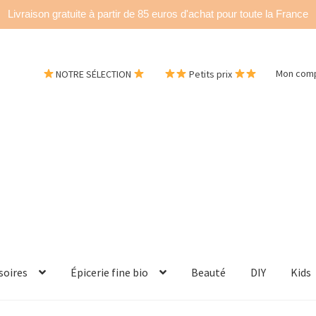
Livraison gratuite à partir de 85 euros d'achat pour toute la France
NOTRE SÉLECTION
Petits prix
Mon com
soires
Épicerie fine bio
Beauté
DIY
Kids