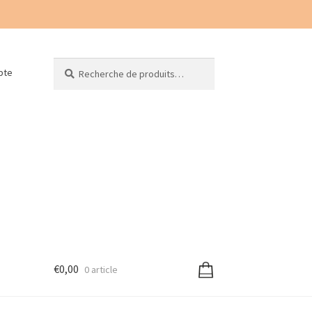
Recherche
Recherche
pte
pour :
€
0,00
0 article