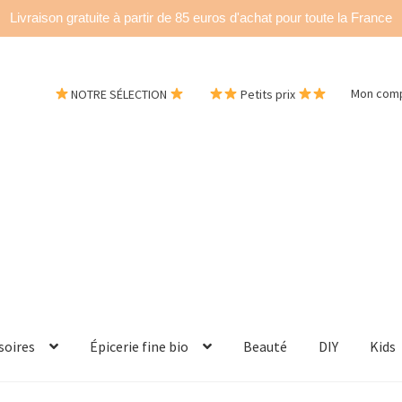
Livraison gratuite à partir de 85 euros d'achat pour toute la France
NOTRE SÉLECTION
Petits prix
Mon com
soires
Épicerie fine bio
Beauté
DIY
Kids