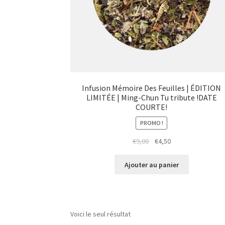
Infusion Mémoire Des Feuilles | ÉDITION
LIMITÉE | Ming-Chun Tu tribute !DATE
COURTE!
PROMO !
Le
Le
€
9,00
€
4,50
prix
prix
initial
actuel
Ajouter au panier
était :
est :
€9,00.
€4,50.
Voici le seul résultat