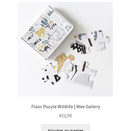
menu
Ouvrir
Épicerie fine bio
enfant
le
menu
Beauté
enfant
DIY
Kids
Floor Puzzle Wildlife | Wee Gallery
€
22,90
Ajouter au panier