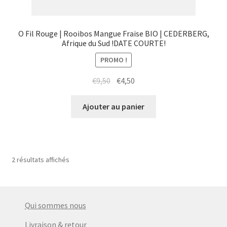
O Fil Rouge | Rooibos Mangue Fraise BIO | CEDERBERG,
Afrique du Sud !DATE COURTE!
PROMO !
Le
Le
€
9,50
€
4,50
prix
prix
initial
actuel
Ajouter au panier
était :
est :
€9,50.
€4,50.
2 résultats affichés
Qui sommes nous
Livraison & retour