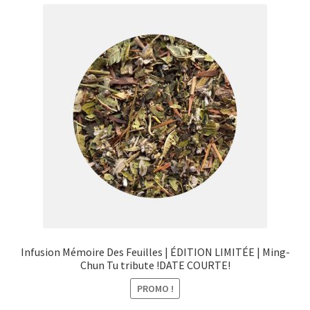
menu
Ouvrir
Épicerie fine bio
enfant
le
menu
Beauté
enfant
DIY
Kids
Infusion Mémoire Des Feuilles | ÉDITION LIMITÉE | Ming-
Chun Tu tribute !DATE COURTE!
PROMO !