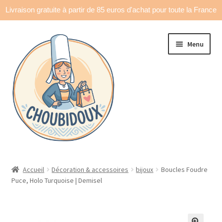
Livraison gratuite à partir de 85 euros d'achat pour toute la France
Aller
Aller
Menu
à
au
la
contenu
navigation
Accueil
Accueil
Décoration & accessoires
bijoux
Boucles Foudre
Puce, Holo Turquoise | Demisel
Made in France
Ouvrir
Déco & accessoires
le