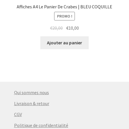
Affiches A4 Le Panier De Crabes | BLEU COQUILLE
PROMO !
Le
Le
€
20,00
€
10,00
prix
prix
initial
actuel
Ajouter au panier
était :
est :
€20,00.
€10,00.
Qui sommes nous
Livraison & retour
CGV
Politique de confidentialité