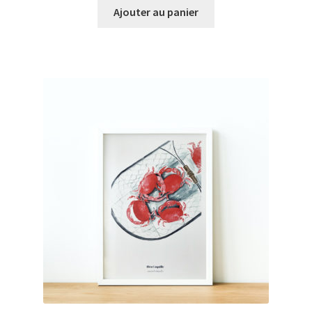
initial
actuel
Ajouter au panier
était :
est :
€30,00.
€20,00.