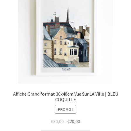
Affiche Grand format 30x40cm Vue Sur LA Ville | BLEU
COQUILLE
PROMO !
Le
Le
€
30,00
€
20,00
prix
prix