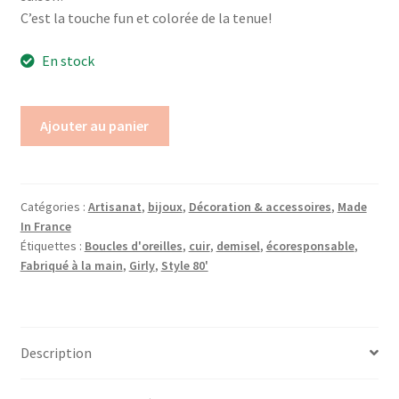
C’est la touche fun et colorée de la tenue!
En stock
Ajouter au panier
Catégories :
Artisanat
,
bijoux
,
Décoration & accessoires
,
Made
In France
Étiquettes :
Boucles d'oreilles
,
cuir
,
demisel
,
écoresponsable
,
Fabriqué à la main
,
Girly
,
Style 80'
Description