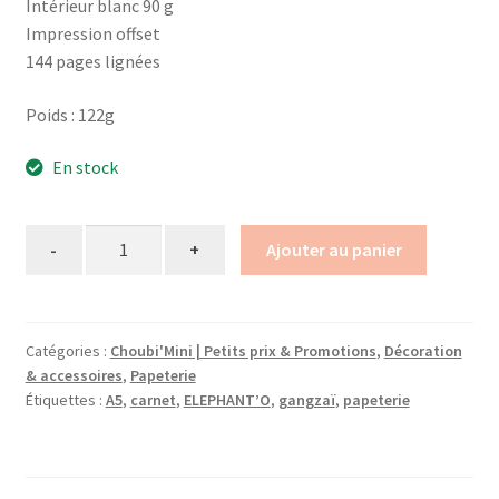
Intérieur blanc 90 g
Impression offset
144 pages lignées
Poids : 122g
En stock
Quantity
Ajouter au panier
Catégories :
Choubi'Mini | Petits prix & Promotions
,
Décoration
& accessoires
,
Papeterie
Étiquettes :
A5
,
carnet
,
ELEPHANT’O
,
gangzaï
,
papeterie