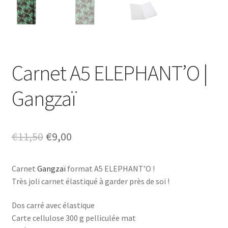
Carnet A5 ELEPHANT’O |
Gangzaï
Le
Le
€
11,50
€
9,00
prix
prix
Carnet
Gangzaï
format A5 ELEPHANT’O !
initial
actuel
Très joli carnet élastiqué à garder près de soi !
était :
est :
Dos carré avec élastique
€11,50.
€9,00.
Carte cellulose 300 g pelliculée mat