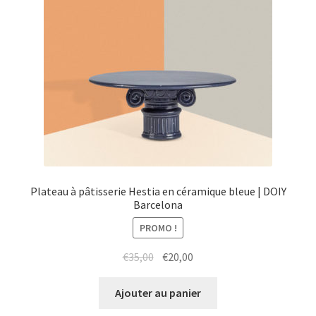
Plateau à pâtisserie Hestia en céramique bleue | DOIY
Barcelona
PROMO !
Le
Le
€
35,00
€
20,00
prix
prix
initial
actuel
Ajouter au panier
était :
est :