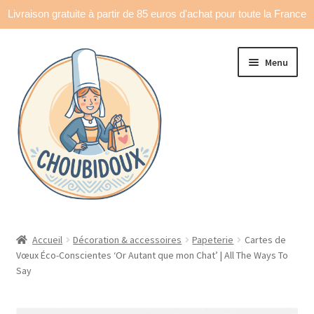
Livraison gratuite à partir de 85 euros d'achat pour toute la France
Aller
Aller
Menu
à
au
la
contenu
navigation
Accueil
Accueil
Décoration & accessoires
Papeterie
Cartes de
Vœux Éco-Conscientes ‘Or Autant que mon Chat’ | All The Ways To
Made in France
Say
Ouvrir
Déco & accessoires
le