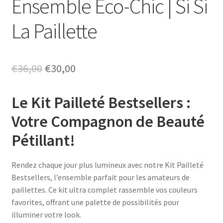
Ensemble Éco-Chic | Si Si
La Paillette
Le
Le
€
36,00
€
30,00
prix
prix
Le Kit Pailleté Bestsellers :
initial
actuel
Votre Compagnon de Beauté
était :
est :
Pétillant!
€36,00.
€30,00.
Rendez chaque jour plus lumineux avec notre Kit Pailleté
Bestsellers, l’ensemble parfait pour les amateurs de
paillettes. Ce kit ultra complet rassemble vos couleurs
favorites, offrant une palette de possibilités pour
illuminer votre look.