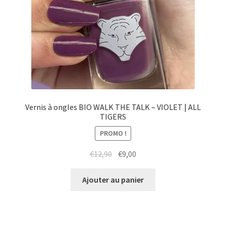
Vernis à ongles BIO WALK THE TALK – VIOLET | ALL
TIGERS
PROMO !
Le
Le
€
12,90
€
9,00
prix
prix
initial
actuel
Ajouter au panier
était :
est :
€12,90.
€9,00.