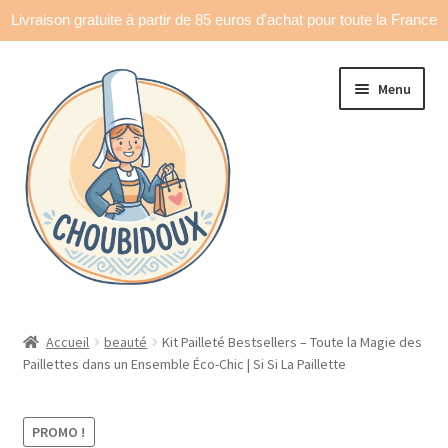
Livraison gratuite à partir de 85 euros d'achat pour toute la France
Aller
Aller
Menu
à
au
la
contenu
navigation
Accueil
Accueil
beauté
Kit Pailleté Bestsellers – Toute la Magie des
Paillettes dans un Ensemble Éco-Chic | Si Si La Paillette
Made in France
Ouvrir
Déco & accessoires
PROMO !
le