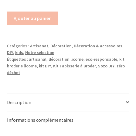
Ajouter au panier
Catégories :
Artisanat
,
Décoration
,
Décoration & accessoires
,
DIY
,
kids
,
Notre sélection
Étiquettes :
artisanal
,
décoration licorne
,
eco-responsable
,
kit
broderie licorne
,
kit DIY
,
Kit Tapisserie à Broder
,
Sozo DIY
,
zéro
déchet
Description
Informations complémentaires