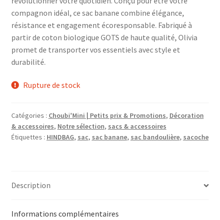
révolutionner votre quotidien. Conçu pour être votre
compagnon idéal, ce sac banane combine élégance,
résistance et engagement écoresponsable. Fabriqué à
partir de coton biologique GOTS de haute qualité, Olivia
promet de transporter vos essentiels avec style et
durabilité.
Rupture de stock
Catégories :
Choubi'Mini | Petits prix & Promotions
,
Décoration
& accessoires
,
Notre sélection
,
sacs & accessoires
Étiquettes :
HINDBAG
,
sac
,
sac banane
,
sac bandoulière
,
sacoche
Description
Informations complémentaires