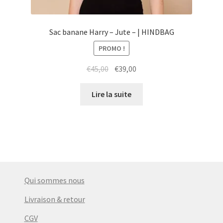
Sac banane Harry – Jute – | HINDBAG
PROMO !
Le
Le
€
45,00
€
39,00
prix
prix
initial
actuel
Lire la suite
était :
est :
€45,00.
€39,00.
Qui sommes nous
Livraison & retour
CGV