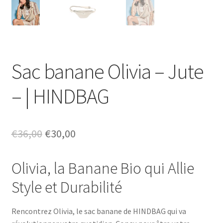
Sac banane Olivia – Jute
– | HINDBAG
Le
Le
€
36,00
€
30,00
prix
prix
Olivia, la Banane Bio qui Allie
initial
actuel
Style et Durabilité
était :
est :
€36,00.
€30,00.
Rencontrez Olivia, le sac banane de HINDBAG qui va