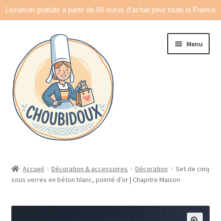
Livraison gratuite à partir de 85 euros d'achat pour toute la France
Aller
Aller
Menu
à
au
la
contenu
navigation
Accueil
Accueil
Décoration & accessoires
Décoration
Set de cinq
sous verres en béton blanc, pointé d’or | Chapitre Maison
Made in France
Ouvrir
Déco & accessoires
le