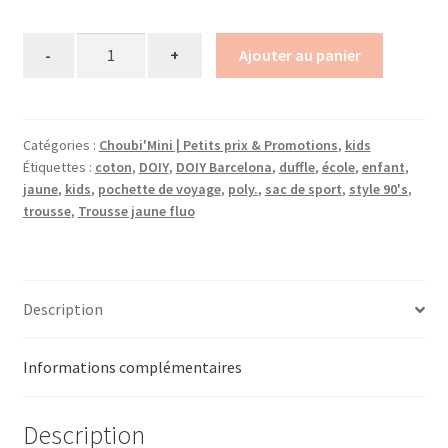
Quantity
Ajouter au panier
Catégories :
Choubi'Mini | Petits prix & Promotions
,
kids
Étiquettes :
coton
,
DOIY
,
DOIY Barcelona
,
duffle
,
école
,
enfant
,
jaune
,
kids
,
pochette de voyage
,
poly.
,
sac de sport
,
style 90's
,
trousse
,
Trousse jaune fluo
Description
Informations complémentaires
Description