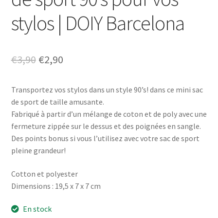
stylos | DOIY Barcelona
Le
Le
€
3,90
€
2,90
prix
prix
Transportez vos stylos dans un style 90’s! dans ce mini sac
initial
actuel
de sport de taille amusante.
était :
est :
Fabriqué à partir d’un mélange de coton et de poly avec une
fermeture zippée sur le dessus et des poignées en sangle.
€3,90.
€2,90.
Des points bonus si vous l’utilisez avec votre sac de sport
pleine grandeur!
Cotton et polyester
Dimensions : 19,5 x 7 x 7 cm
En stock