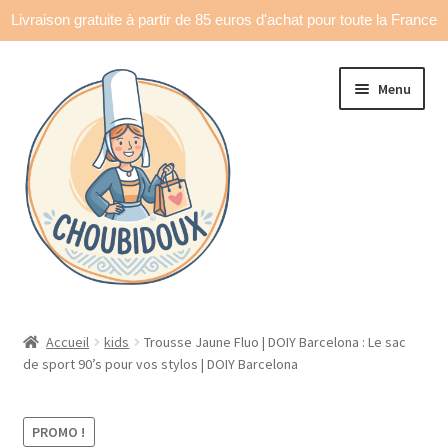
Livraison gratuite à partir de 85 euros d'achat pour toute la France
Aller
Aller
Menu
à
au
la
contenu
navigation
Accueil
Accueil
kids
Trousse Jaune Fluo | DOIY Barcelona : Le sac
de sport 90’s pour vos stylos | DOIY Barcelona
Made in France
Ouvrir
Déco & accessoires
PROMO !
le