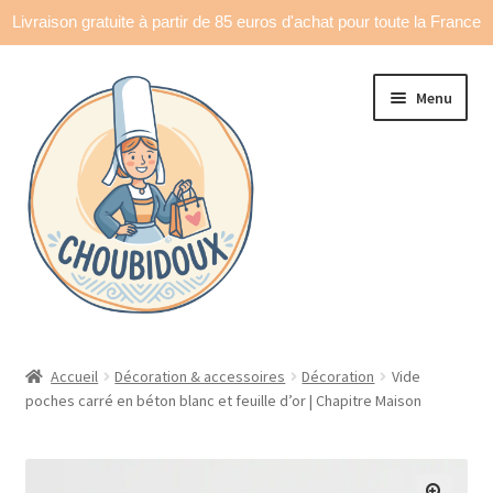
Livraison gratuite à partir de 85 euros d'achat pour toute la France
Aller
Aller
Menu
à
au
la
contenu
navigation
Accueil
Accueil
Décoration & accessoires
Décoration
Vide
poches carré en béton blanc et feuille d’or | Chapitre Maison
Made in France
Ouvrir
Déco & accessoires
le