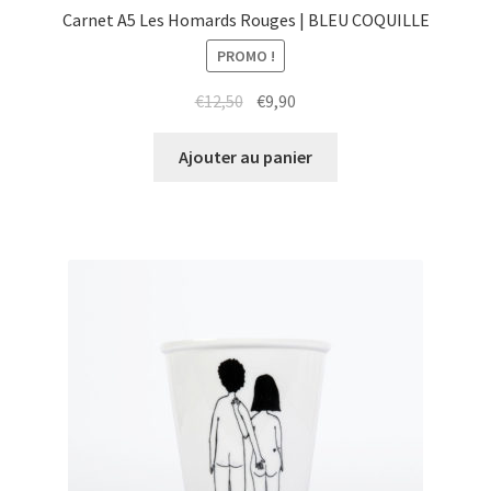
Carnet A5 Les Homards Rouges | BLEU COQUILLE
PROMO !
Le
Le
€
12,50
€
9,90
prix
prix
initial
actuel
Ajouter au panier
était :
est :
€12,50.
€9,90.