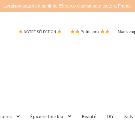
Livraison gratuite à partir de 85 euros d'achat pour toute la France
NOTRE SÉLECTION
Petits prix
Mon com
soires
Épicerie fine bio
Beauté
DIY
Kids