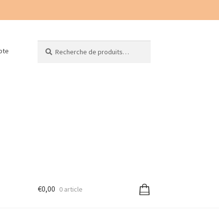
Recherche
Recherche
pte
pour :
€
0,00
0 article