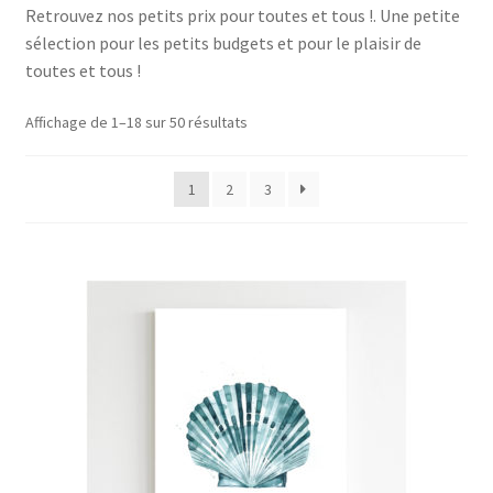
Retrouvez nos petits prix pour toutes et tous !. Une petite
menu
Ouvrir
Épicerie fine bio
sélection pour les petits budgets et pour le plaisir de
enfant
le
toutes et tous !
menu
Beauté
enfant
Affichage de 1–18 sur 50 résultats
DIY
1
2
3
Kids