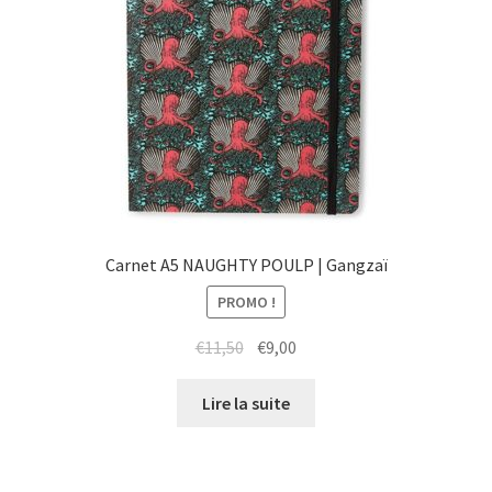
Carnet A5 NAUGHTY POULP | Gangzaï
PROMO !
Le
Le
€
11,50
€
9,00
prix
prix
initial
actuel
Lire la suite
était :
est :
€11,50.
€9,00.