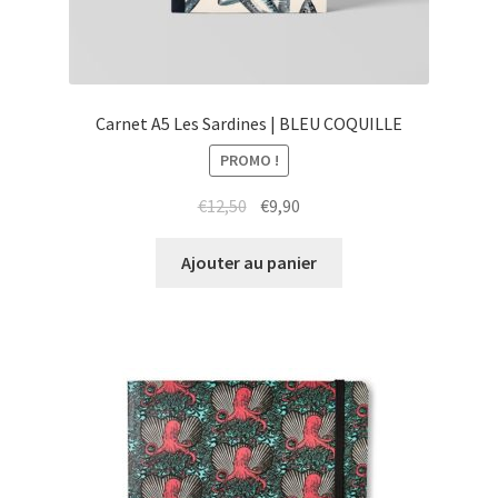
Carnet A5 Les Sardines | BLEU COQUILLE
PROMO !
Le
Le
€
12,50
€
9,90
prix
prix
initial
actuel
Ajouter au panier
était :
est :
€12,50.
€9,90.