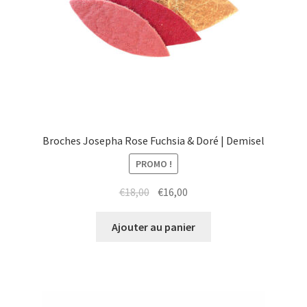
Broches Josepha Rose Fuchsia & Doré | Demisel
PROMO !
Le
Le
€
18,00
€
16,00
prix
prix
initial
actuel
Ajouter au panier
était :
est :
€18,00.
€16,00.