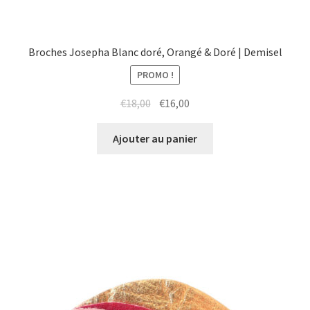
Broches Josepha Blanc doré, Orangé & Doré | Demisel
PROMO !
Le
Le
€
18,00
€
16,00
prix
prix
initial
actuel
Ajouter au panier
était :
est :
€18,00.
€16,00.