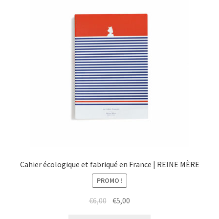
Cahier écologique et fabriqué en France | REINE MÈRE
PROMO !
Le
Le
€
6,00
€
5,00
prix
prix