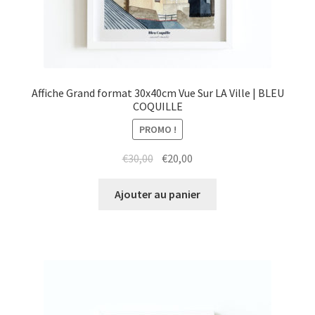
Affiche Grand format 30x40cm Vue Sur LA Ville | BLEU
COQUILLE
PROMO !
Le
Le
€
30,00
€
20,00
prix
prix
initial
actuel
Ajouter au panier
était :
est :
€30,00.
€20,00.