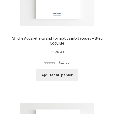
Affiche Aquarelle Grand Format Saint-Jacques – Bleu
Coquille
PROMO !
Le
Le
€
30,00
€
20,00
prix
prix
initial
actuel
Ajouter au panier
était :
est :
€30,00.
€20,00.