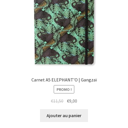
Carnet A5 ELEPHANT’O | Gangzaï
PROMO !
Le
Le
€
11,50
€
9,00
prix
prix
initial
actuel
Ajouter au panier
était :
est :