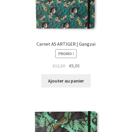
Carnet A5 ARTIGER | Gangzaï
PROMO !
Le
Le
€
11,50
€
9,00
prix
prix
initial
actuel
Ajouter au panier
était :
est :
€11,50.
€9,00.