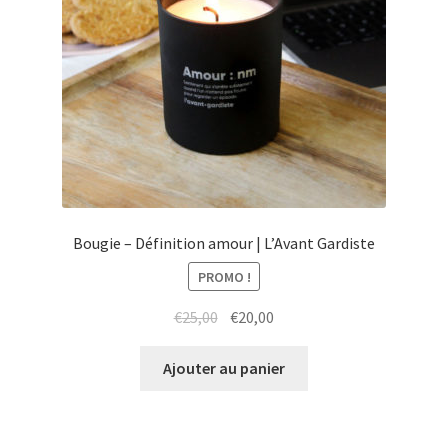
Bougie – Définition amour | L’Avant Gardiste
PROMO !
Le
Le
€
25,00
€
20,00
prix
prix
initial
actuel
Ajouter au panier
était :
est :
€25,00.
€20,00.