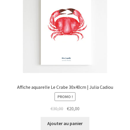
Affiche aquarelle Le Crabe 30x40cm | Julia Cadiou
PROMO !
Le
Le
€
30,00
€
20,00
prix
prix
initial
actuel
Ajouter au panier
était :
est :