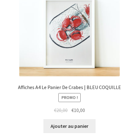
Affiches A4 Le Panier De Crabes | BLEU COQUILLE
PROMO !
Le
Le
€
20,00
€
10,00
prix
prix
initial
actuel
Ajouter au panier
était :
est :