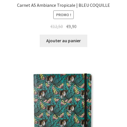
Carnet A5 Ambiance Tropicale | BLEU COQUILLE
PROMO !
Le
Le
€
12,50
€
9,90
prix
prix
initial
actuel
Ajouter au panier
était :
est :
€12,50.
€9,90.