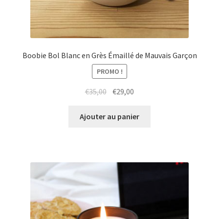
Boobie Bol Blanc en Grès Émaillé de Mauvais Garçon
PROMO !
Le
Le
€
35,00
€
29,00
prix
prix
initial
actuel
Ajouter au panier
était :
est :
€35,00.
€29,00.