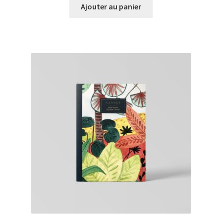
initial
actuel
Ajouter au panier
était :
est :
€6,00.
€5,00.