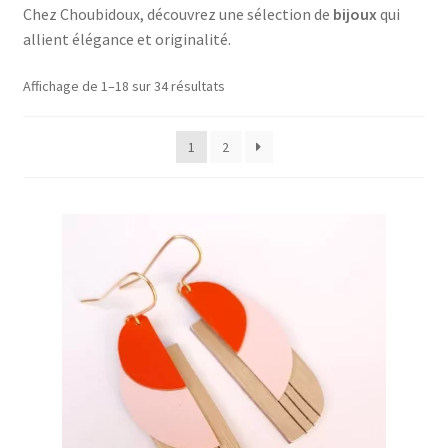
Chez Choubidoux, découvrez une sélection de
bijoux
qui
menu
décoration
allient élégance et originalité.
enfant
art de la table
Affichage de 1–18 sur 34 résultats
sacs & accessoires
1
2
bijoux
artisanat
papeterie
Ouvrir
Épicerie fine bio
le
menu
Beauté
enfant