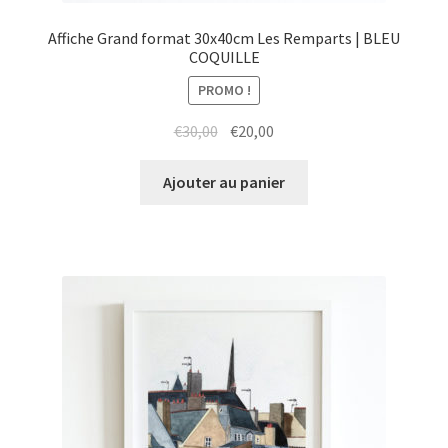
Affiche Grand format 30x40cm Les Remparts | BLEU
COQUILLE
PROMO !
Le
Le
€
30,00
€
20,00
prix
prix
initial
actuel
Ajouter au panier
était :
est :
€30,00.
€20,00.