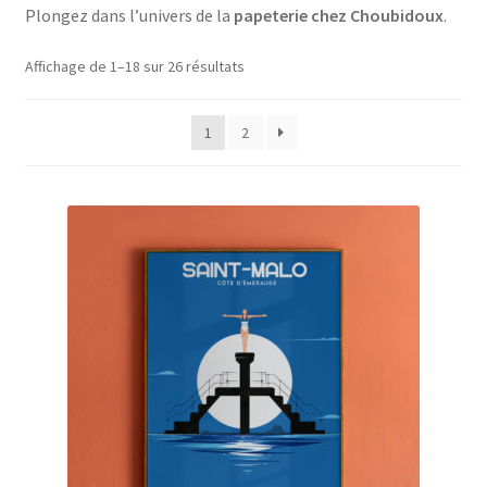
Plongez dans l’univers de la
papeterie chez Choubidoux
.
menu
décoration
enfant
Affichage de 1–18 sur 26 résultats
art de la table
1
2
sacs & accessoires
bijoux
artisanat
papeterie
Ouvrir
Épicerie fine bio
le
menu
Beauté
enfant