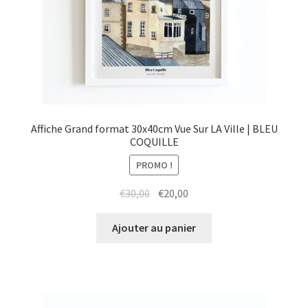
Affiche Grand format 30x40cm Vue Sur LA Ville | BLEU
COQUILLE
PROMO !
Le
Le
€
30,00
€
20,00
prix
prix
initial
actuel
Ajouter au panier
était :
est :
€30,00.
€20,00.