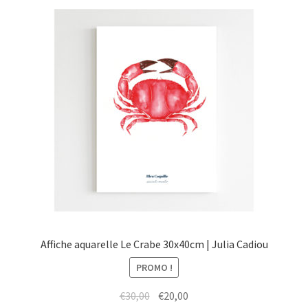
Affiche aquarelle Le Crabe 30x40cm | Julia Cadiou
PROMO !
Le
Le
€
30,00
€
20,00