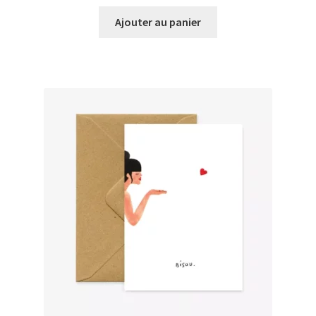
prix
prix
initial
actuel
Ajouter au panier
était :
est :
€4,90.
€3,00.