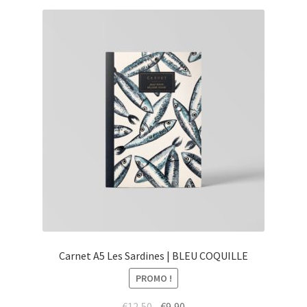
Carnet A5 Les Sardines | BLEU COQUILLE
PROMO !
Le
Le
€
12,50
€
9,90