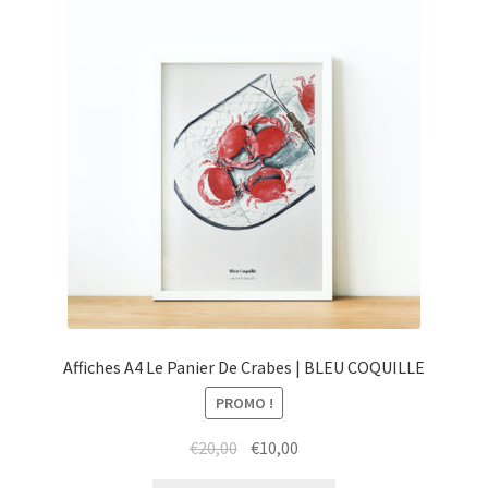
Affiches A4 Le Panier De Crabes | BLEU COQUILLE
PROMO !
Le
Le
€
20,00
€
10,00
prix
prix