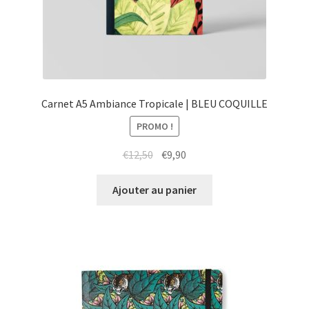
Carnet A5 Ambiance Tropicale | BLEU COQUILLE
PROMO !
Le
Le
€
12,50
€
9,90
prix
prix
initial
actuel
Ajouter au panier
était :
est :
€12,50.
€9,90.