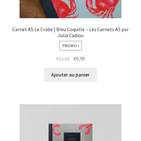
Carnet A5 Le Crabe | Bleu Coquille – Les Carnets A5 par
Julia Cadiou
PROMO !
Le
Le
€
12,50
€
9,90
prix
prix
initial
actuel
Ajouter au panier
était :
est :
€12,50.
€9,90.