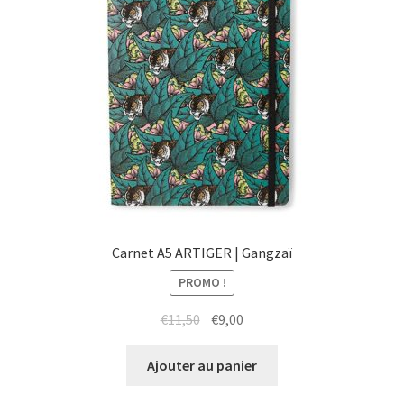
Carnet A5 ARTIGER | Gangzaï
PROMO !
Le
Le
€
11,50
€
9,00
prix
prix
initial
actuel
Ajouter au panier
était :
est :