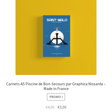
Carnets A5 Piscine de Bon-Secours par Graphica Nissarda –
Made in France
PROMO !
Le
Le
€
4,90
€
3,00