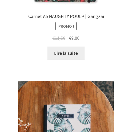
Carnet A5 NAUGHTY POULP | Gangzaï
PROMO !
Le
Le
€
11,50
€
9,00
prix
prix
initial
actuel
Lire la suite
était :
est :
€11,50.
€9,00.