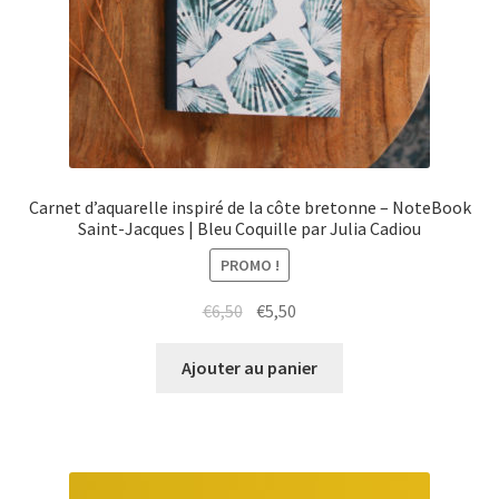
Carnet d’aquarelle inspiré de la côte bretonne – NoteBook
Saint-Jacques | Bleu Coquille par Julia Cadiou
PROMO !
Le
Le
€
6,50
€
5,50
prix
prix
initial
actuel
Ajouter au panier
était :
est :
€6,50.
€5,50.