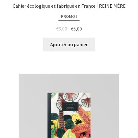
Cahier écologique et fabriqué en France | REINE MÈRE
PROMO !
Le
Le
€
6,00
€
5,00
prix
prix
initial
actuel
Ajouter au panier
était :
est :
€6,00.
€5,00.