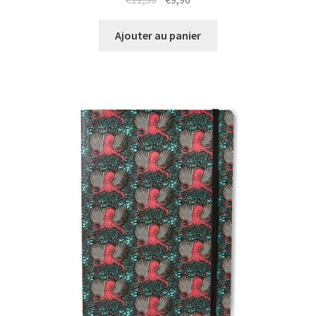
prix
prix
initial
actuel
Ajouter au panier
était :
est :
€12,50.
€9,90.