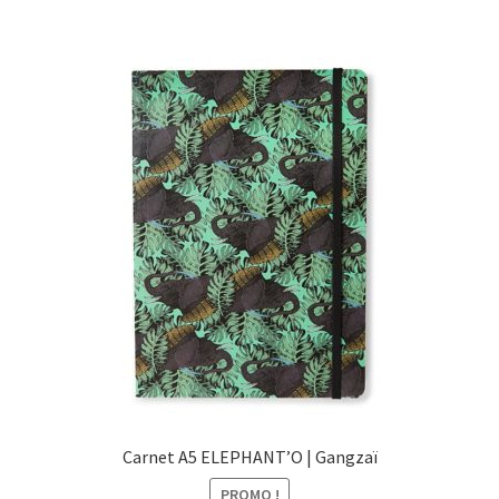
€11,50.
€9,00.
Carnet A5 ELEPHANT’O | Gangzaï
PROMO !