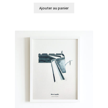
prix
prix
initial
actuel
Ajouter au panier
était :
est :
€30,00.
€20,00.