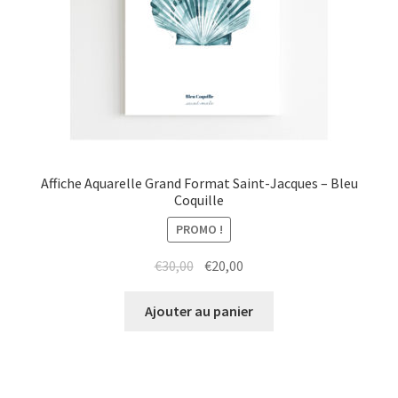
Affiche Aquarelle Grand Format Saint-Jacques – Bleu
Coquille
PROMO !
Le
Le
€
30,00
€
20,00
prix
prix
initial
actuel
Ajouter au panier
était :
est :
€30,00.
€20,00.