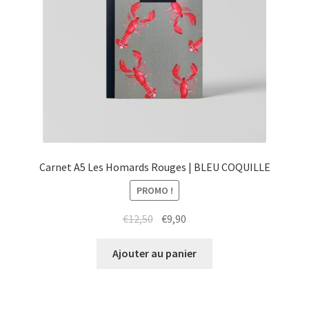
Carnet A5 Les Homards Rouges | BLEU COQUILLE
PROMO !
Le
Le
€
12,50
€
9,90
prix
prix
initial
actuel
Ajouter au panier
était :
est :
€12,50.
€9,90.