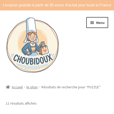
Livraison gratuite à partir de 85 euros d'achat pour toute la France
Aller
Aller
Menu
à
au
la
contenu
navigation
Accueil
Accueil
le shop
Résultats de recherche pour “PUZZLE”
Made in France
11 résultats affichés
Ouvrir
Déco & accessoires
le