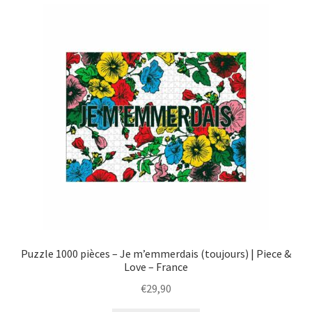
menu
Ouvrir
Épicerie fine bio
enfant
le
menu
Beauté
enfant
DIY
Kids
Puzzle 1000 pièces – Je m’emmerdais (toujours) | Piece &
Love – France
€
29,90