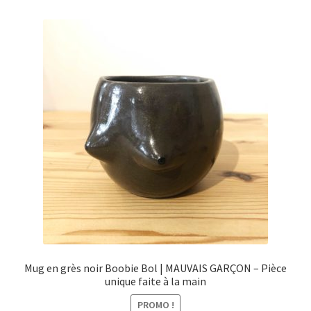
menu
Ouvrir
Épicerie fine bio
enfant
le
menu
Beauté
enfant
DIY
Kids
Mug en grès noir Boobie Bol | MAUVAIS GARÇON – Pièce
unique faite à la main
PROMO !