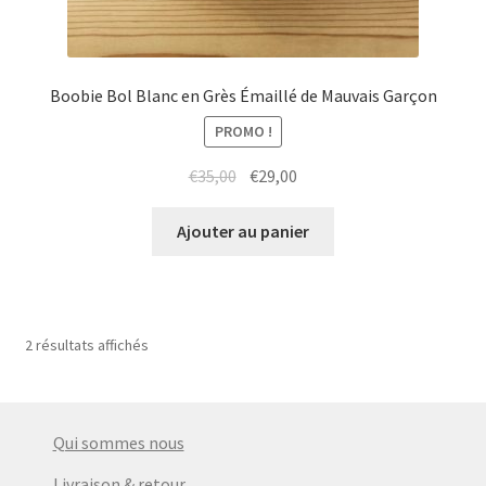
Boobie Bol Blanc en Grès Émaillé de Mauvais Garçon
PROMO !
Le
Le
€
35,00
€
29,00
prix
prix
initial
actuel
Ajouter au panier
était :
est :
€35,00.
€29,00.
2 résultats affichés
Qui sommes nous
Livraison & retour