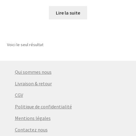
prix
prix
initial
actuel
Lire la suite
était :
est :
€54,72.
€45,00.
Voici le seul résultat
Qui sommes nous
Livraison & retour
CGV
Politique de confidentialité
Mentions légales
Contactez nous