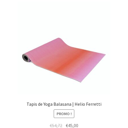
menu
Ouvrir
Épicerie fine bio
enfant
le
menu
Beauté
enfant
DIY
Kids
Tapis de Yoga Balasana | Helio Ferretti
PROMO !
Le
Le
€
54,72
€
45,00