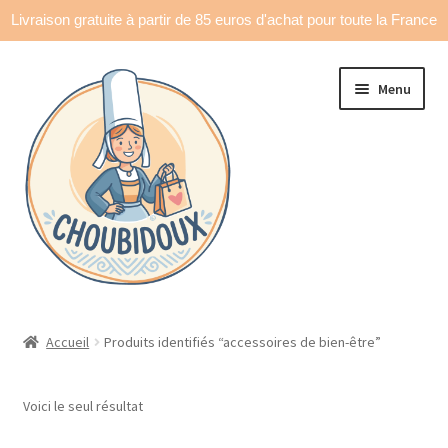
Livraison gratuite à partir de 85 euros d'achat pour toute la France
Aller
Aller
Menu
à
au
la
contenu
navigation
Accueil
Accueil
Produits identifiés “accessoires de bien-être”
Made in France
Voici le seul résultat
Ouvrir
Déco & accessoires
le