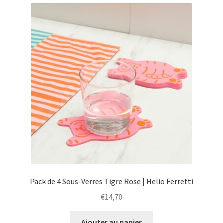
menu
Ouvrir
Épicerie fine bio
enfant
le
menu
Beauté
enfant
DIY
Kids
Pack de 4 Sous-Verres Tigre Rose | Helio Ferretti
€
14,70
Ajouter au panier