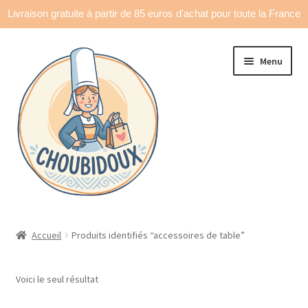
Livraison gratuite à partir de 85 euros d'achat pour toute la France
Aller
Aller
Menu
à
au
la
contenu
navigation
Accueil
Accueil
Produits identifiés “accessoires de table”
Made in France
Voici le seul résultat
Ouvrir
Déco & accessoires
le