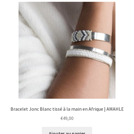
menu
Ouvrir
Épicerie fine bio
enfant
le
menu
Beauté
enfant
DIY
Kids
Bracelet Jonc Blanc tissé à la main en Afrique | AMAHLE
€
49,00
Ajouter au panier