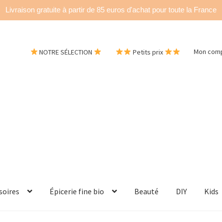
Livraison gratuite à partir de 85 euros d'achat pour toute la France
NOTRE SÉLECTION
Petits prix
Mon com
soires
Épicerie fine bio
Beauté
DIY
Kids