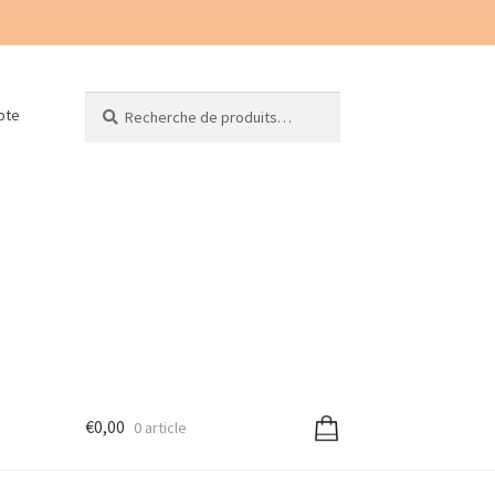
Recherche
Recherche
pte
pour :
€
0,00
0 article