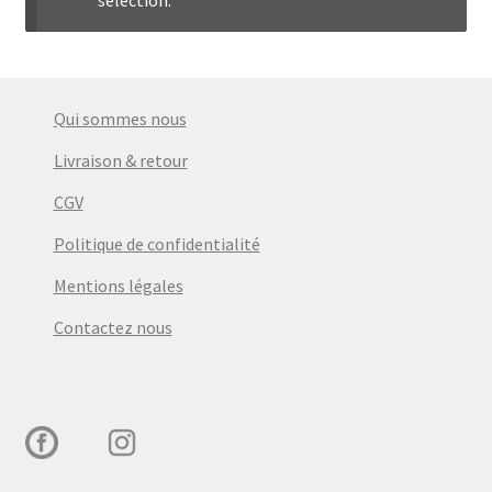
menu
Ouvrir
Épicerie fine bio
enfant
le
menu
Beauté
enfant
Qui sommes nous
DIY
Livraison & retour
CGV
Kids
Politique de confidentialité
Mentions légales
Contactez nous