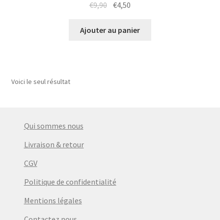
Le
Le
€
9,90
€
4,50
prix
prix
initial
actuel
Ajouter au panier
était :
est :
€9,90.
€4,50.
Voici le seul résultat
Qui sommes nous
Livraison & retour
CGV
Politique de confidentialité
Mentions légales
Contactez nous