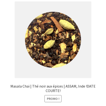
menu
Ouvrir
Épicerie fine bio
enfant
le
menu
Beauté
enfant
DIY
Kids
Masala Chaï | Thé noir aux épices | ASSAM, Inde !DATE
COURTE!
PROMO !