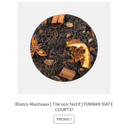
menu
Ouvrir
Épicerie fine bio
enfant
le
menu
Beauté
enfant
DIY
Kids
Blancs-Manteaux | Thé noir festif | YUNNAN !DATE
COURTE!
PROMO !