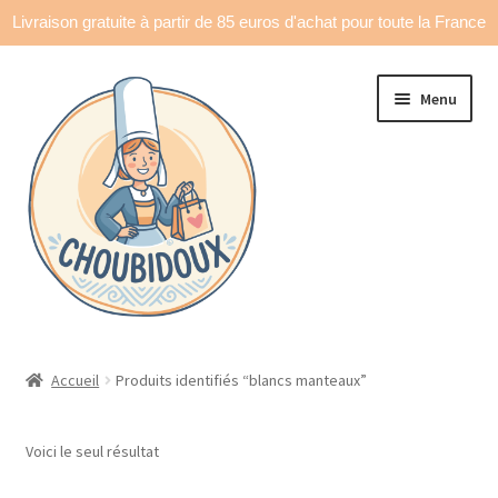
Livraison gratuite à partir de 85 euros d'achat pour toute la France
Aller
Aller
Menu
à
au
la
contenu
navigation
Accueil
Accueil
Produits identifiés “blancs manteaux”
Made in France
Voici le seul résultat
Ouvrir
Déco & accessoires
le