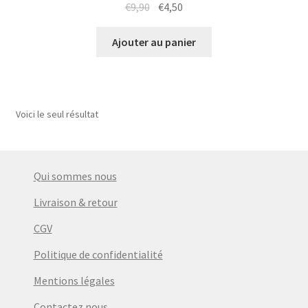
Le
Le
€
9,90
€
4,50
prix
prix
initial
actuel
Ajouter au panier
était :
est :
€9,90.
€4,50.
Voici le seul résultat
Qui sommes nous
Livraison & retour
CGV
Politique de confidentialité
Mentions légales
Contactez nous