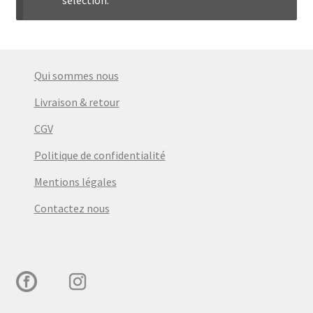
menu
Ouvrir
Épicerie fine bio
enfant
le
menu
Beauté
enfant
Qui sommes nous
DIY
Livraison & retour
CGV
Kids
Politique de confidentialité
Mentions légales
Contactez nous