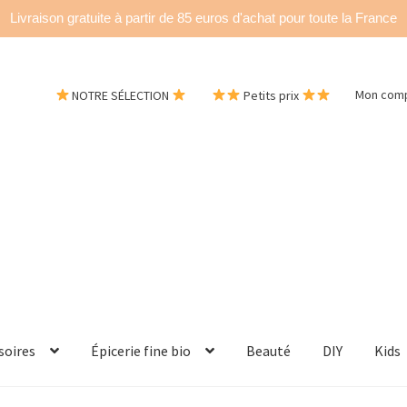
Livraison gratuite à partir de 85 euros d'achat pour toute la France
NOTRE SÉLECTION
Petits prix
Mon com
soires
Épicerie fine bio
Beauté
DIY
Kids