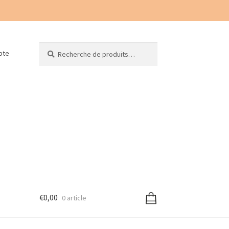
Recherche
Recherche
pte
pour :
€
0,00
0 article