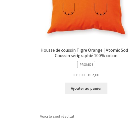
Housse de coussin Tigre Orange | Atomic Sod
Coussin sérigraphié 100% coton
PROMO !
Le
Le
€
19,00
€
12,00
prix
prix
initial
actuel
Ajouter au panier
était :
est :
€19,00.
€12,00.
Voici le seul résultat