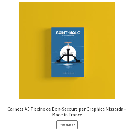
menu
Ouvrir
Épicerie fine bio
enfant
le
menu
Beauté
enfant
DIY
Kids
Carnets A5 Piscine de Bon-Secours par Graphica Nissarda –
Made in France
PROMO !