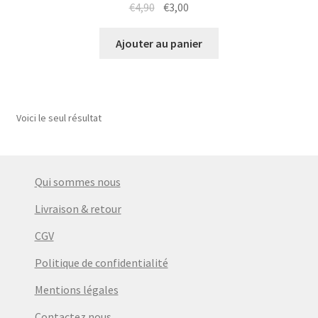
Le
Le
€
4,90
€
3,00
prix
prix
initial
actuel
Ajouter au panier
était :
est :
€4,90.
€3,00.
Voici le seul résultat
Qui sommes nous
Livraison & retour
CGV
Politique de confidentialité
Mentions légales
Contactez nous