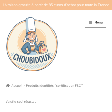
Livraison gratuite à partir de 85 euros d'achat pour toute la France
Aller
Aller
Menu
à
au
la
contenu
navigation
Accueil
Accueil
Produits identifiés “certification FSC.”
Made in France
Voici le seul résultat
Ouvrir
Déco & accessoires
le