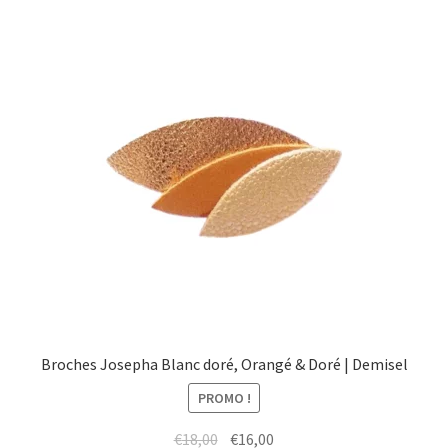
menu
Ouvrir
Épicerie fine bio
enfant
le
menu
Beauté
enfant
DIY
Kids
Broches Josepha Blanc doré, Orangé & Doré | Demisel
PROMO !
Le
Le
€
18,00
€
16,00