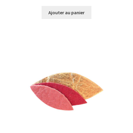
prix
prix
initial
actuel
Ajouter au panier
était :
est :
€18,00.
€16,00.