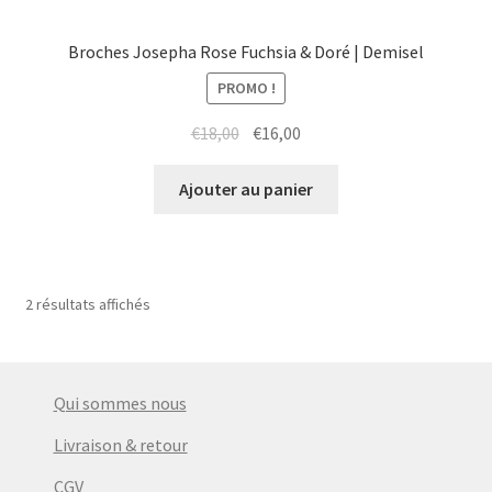
Broches Josepha Rose Fuchsia & Doré | Demisel
PROMO !
Le
Le
€
18,00
€
16,00
prix
prix
initial
actuel
Ajouter au panier
était :
est :
€18,00.
€16,00.
2 résultats affichés
Qui sommes nous
Livraison & retour
CGV