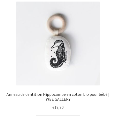
menu
Ouvrir
Épicerie fine bio
enfant
le
menu
Beauté
enfant
DIY
Kids
Anneau de dentition Hippocampe en coton bio pour bébé |
WEE GALLERY
€
19,90