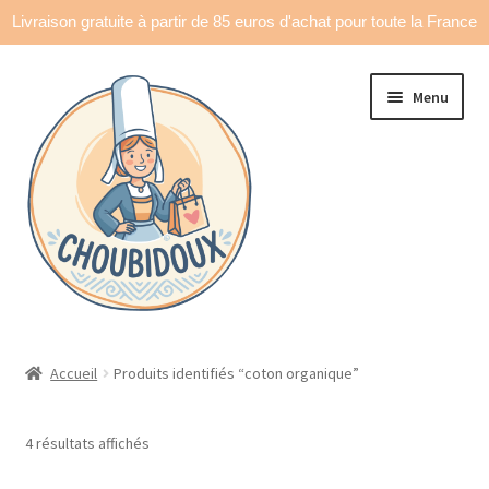
Livraison gratuite à partir de 85 euros d'achat pour toute la France
Aller
Aller
Menu
à
au
la
contenu
navigation
Accueil
Accueil
Produits identifiés “coton organique”
Made in France
4 résultats affichés
Ouvrir
Déco & accessoires
le