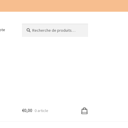
Recherche
Recherche
pte
pour :
€
0,00
0 article