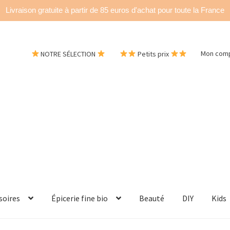
Livraison gratuite à partir de 85 euros d'achat pour toute la France
NOTRE SÉLECTION
Petits prix
Mon com
soires
Épicerie fine bio
Beauté
DIY
Kids