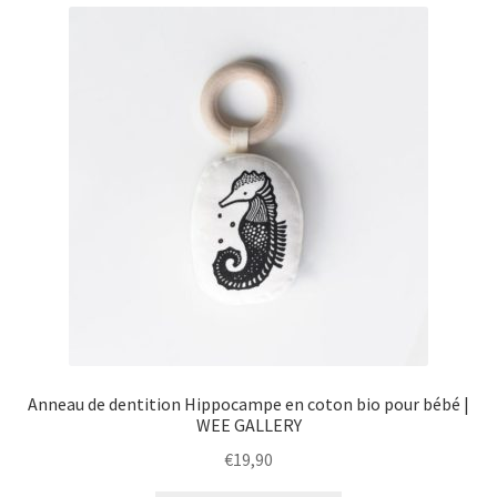
menu
Ouvrir
Épicerie fine bio
enfant
le
menu
Beauté
enfant
DIY
Kids
Anneau de dentition Hippocampe en coton bio pour bébé |
WEE GALLERY
€
19,90