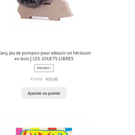
ary, jeu de pompon pour adoucir un hérisson
en bois | LES JOUETS LIBRES
PROMO !
Le
Le
€
24,90
€
19,00
prix
prix
initial
actuel
Ajouter au panier
était :
est :
€24,90.
€19,00.