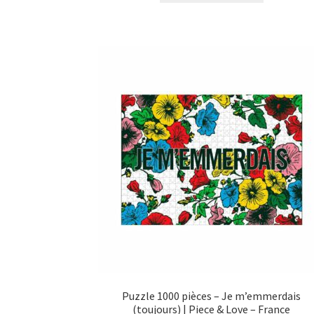
était :
est :
€19,00.
€12,00.
Puzzle 1000 pièces – Je m’emmerdais
(toujours) | Piece & Love – France