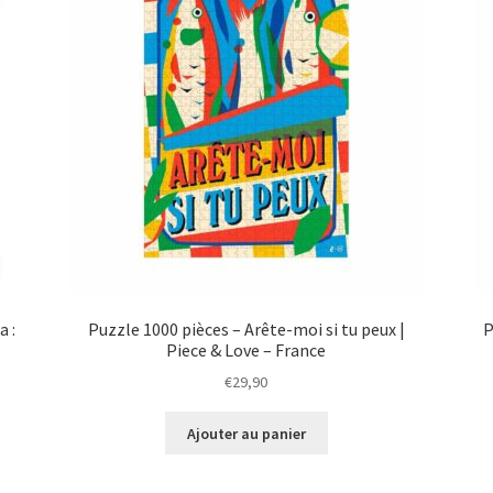
a :
Puzzle 1000 pièces – Arête-moi si tu peux |
P
Piece & Love – France
€
29,90
Ajouter au panier