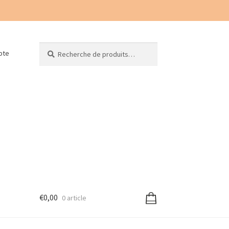
Recherche
Recherche
pte
pour :
€
0,00
0 article