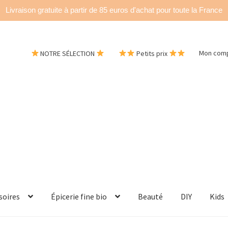
Livraison gratuite à partir de 85 euros d'achat pour toute la France
NOTRE SÉLECTION
Petits prix
Mon com
soires
Épicerie fine bio
Beauté
DIY
Kids