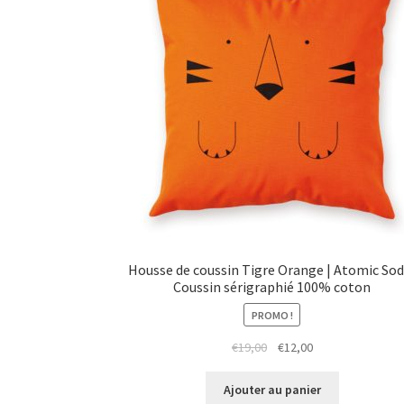
Housse de coussin Tigre Orange | Atomic Sod
Coussin sérigraphié 100% coton
PROMO !
Le
Le
€
19,00
€
12,00
prix
prix
initial
actuel
Ajouter au panier