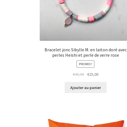
Bracelet jonc Sibylle M. en laiton doré avec
perles Heishi et perle de verre rose
PROMO !
Le
Le
€
45,00
€
25,00
prix
prix
initial
actuel
Ajouter au panier
était :
est :
€45,00.
€25,00.