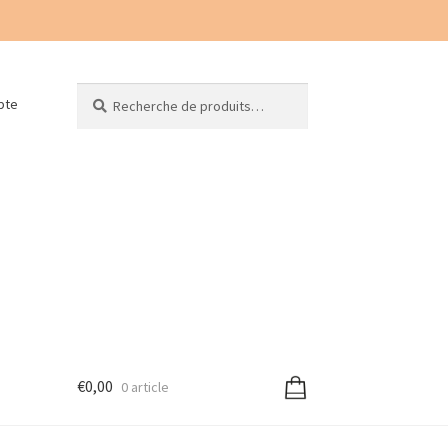
Recherche
Recherche
pte
pour :
€
0,00
0 article