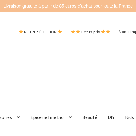
Livraison gratuite à partir de 85 euros d'achat pour toute la France
NOTRE SÉLECTION
Petits prix
Mon com
soires
Épicerie fine bio
Beauté
DIY
Kids