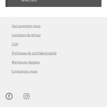
menu
Ouvrir
Épicerie fine bio
enfant
le
menu
Beauté
enfant
Qui sommes nous
DIY
Livraison & retour
CGV
Kids
Politique de confidentialité
Mentions légales
Contactez nous