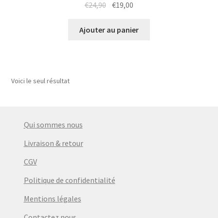
Le
Le
€
24,90
€
19,00
prix
prix
initial
actuel
Ajouter au panier
était :
est :
€24,90.
€19,00.
Voici le seul résultat
Qui sommes nous
Livraison & retour
CGV
Politique de confidentialité
Mentions légales
Contactez nous