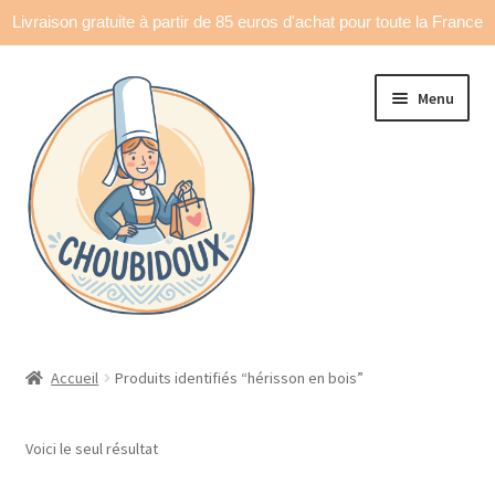
Livraison gratuite à partir de 85 euros d'achat pour toute la France
Aller
Aller
Menu
à
au
la
contenu
navigation
Accueil
Accueil
Produits identifiés “hérisson en bois”
Made in France
Voici le seul résultat
Ouvrir
Déco & accessoires
le