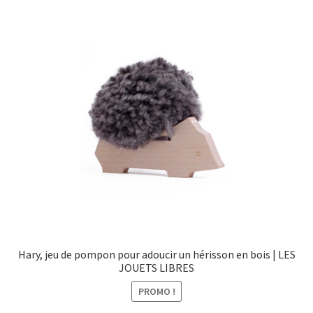
menu
Ouvrir
Épicerie fine bio
enfant
le
menu
Beauté
enfant
DIY
Kids
Hary, jeu de pompon pour adoucir un hérisson en bois | LES
JOUETS LIBRES
PROMO !