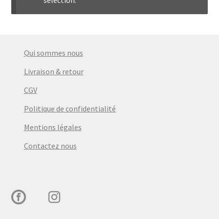
menu
Ouvrir
Épicerie fine bio
enfant
le
menu
Beauté
enfant
Qui sommes nous
DIY
Livraison & retour
CGV
Kids
Politique de confidentialité
Mentions légales
Contactez nous