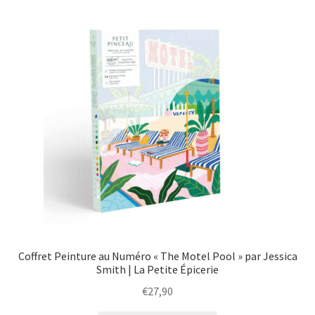
menu
Ouvrir
Épicerie fine bio
enfant
le
menu
Beauté
enfant
DIY
Kids
Coffret Peinture au Numéro « The Motel Pool » par Jessica
Smith | La Petite Épicerie
€
27,90