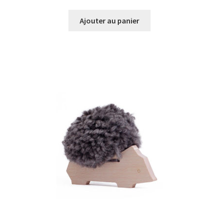
prix
prix
initial
actuel
Ajouter au panier
était :
est :
€6,00.
€5,00.