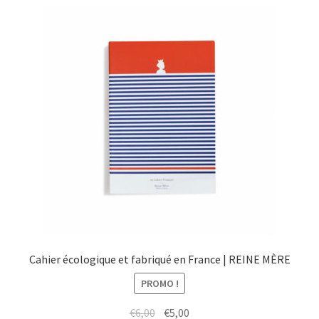
menu
Ouvrir
Épicerie fine bio
enfant
le
menu
Beauté
enfant
DIY
Kids
Cahier écologique et fabriqué en France | REINE MÈRE
PROMO !
Le
Le
€
6,00
€
5,00