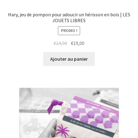
Hary, jeu de pompon pour adoucir un hérisson en bois | LES
JOUETS LIBRES
PROMO !
Le
Le
€
24,90
€
19,00
prix
prix
initial
actuel
Ajouter au panier
était :
est :
€24,90.
€19,00.