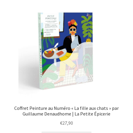
menu
Ouvrir
Épicerie fine bio
enfant
le
menu
Beauté
enfant
DIY
Kids
Coffret Peinture au Numéro « La fille aux chats » par
Guillaume Denaudhome | La Petite Épicerie
€
27,90