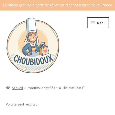
Livraison gratuite à partir de 85 euros d'achat pour toute la France
Aller
Aller
Menu
à
au
la
contenu
navigation
Accueil
Accueil
Produits identifiés “La Fille aux Chats”
Made in France
Voici le seul résultat
Ouvrir
Déco & accessoires
le