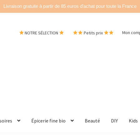
Livraison gratuite à partir de 85 euros d'achat pour toute la France
NOTRE SÉLECTION
Petits prix
Mon com
soires
Épicerie fine bio
Beauté
DIY
Kids