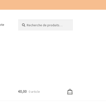
Recherche
Recherche
pte
pour :
€
0,00
0 article